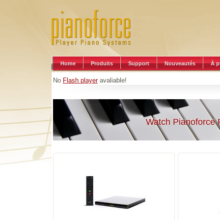
Home
Produits
Support
Nouveautés
À p
No
Flash player
avaliable!
Watch Pianoforce 