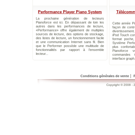
Performance Player Piano System
Télécomma
La prochaine génération de lecteurs
Pianoforce est ici. En dépassant de loin les
Cette année Pi
autres dans les performances de lecture,
façon de contr
«Performance» offre également de multiples
divertissement
sources de lecture, des options de stockage,
iPod Touch co
des listes de lecture, un fonctionnement facile
format poche,
et une communication Internet sans fil. Bien
Système Perfo
que le Performer possède une multitude de
plus conforta
fonctionnalités par rapport à l’ensemble
Pianoforce 
lecteur...
commandes ta
interface graph.
|
Conditions générales de vente
Copyright © 2008 - 2