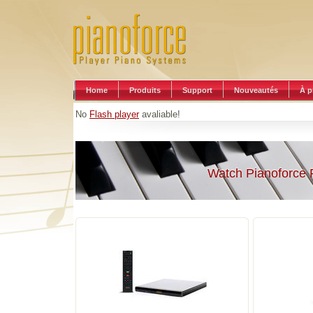
Home
Produits
Support
Nouveautés
À p
No
Flash player
avaliable!
Watch Pianoforce 