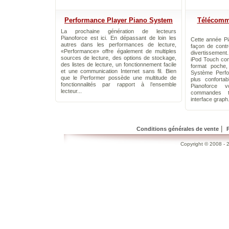
Performance Player Piano System
Télécomma
La prochaine génération de lecteurs
Pianoforce est ici. En dépassant de loin les
Cette année Pi
autres dans les performances de lecture,
façon de contr
«Performance» offre également de multiples
divertissement
sources de lecture, des options de stockage,
iPod Touch co
des listes de lecture, un fonctionnement facile
format poche,
et une communication Internet sans fil. Bien
Système Perfo
que le Performer possède une multitude de
plus conforta
fonctionnalités par rapport à l’ensemble
Pianoforce 
lecteur...
commandes ta
interface graph.
|
Conditions générales de vente
Copyright © 2008 - 2