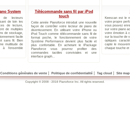
iano System
Télécommande sans fil par iPod
touch
n de lecteurs
Keescan est le ne
sant de loin les
votre propre perf
Cette année Pianoforce introduit une nouvelle
es de lecture,
vous pouvez enreg
façon de contrôler votre lecteur de piano de
nt de multiples
sur votre piano ac
divertissement. En utilisant votre iPhone ou
ons de stockage,
votre émotion à 
iPod Touch comme télécommande sans fil de
tionnement facile
sur la touche de v
format poche, le fonctionnement de votre
t sans fil. Bien
optiques caract
Système Performance devient plus facile et
ne multitude de
capte le mouveme
plus confortable. En achetant le IPackage
t à l’ensemble
chaque touche et l
Pianoforce vous pourrez profiter des
commandes tactiles conviviales et une
interface graph...
|
|
|
Conditions générales de vente
Politique de confidentialité
Tag cloud
Site map
Copyright © 2008 - 2016 Pianoforce Inc. All rights reserved.