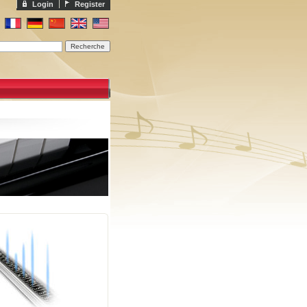
Login
Register