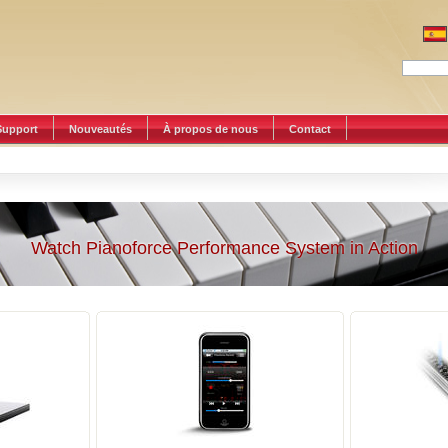
Support
Nouveautés
À propos de nous
Contact
Watch Pianoforce Performance System in Action