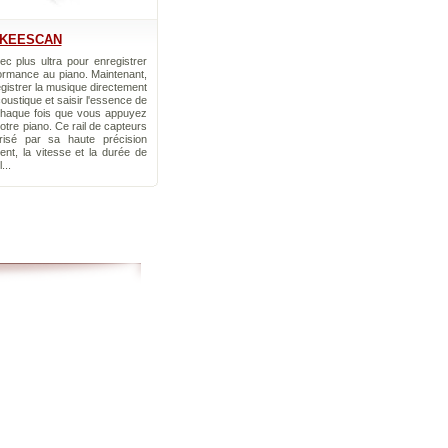
KEESCAN
c plus ultra pour enregistrer
ormance au piano. Maintenant,
istrer la musique directement
oustique et saisir l'essence de
chaque fois que vous appuyez
otre piano. Ce rail de capteurs
érisé par sa haute précision
nt, la vitesse et la durée de
...