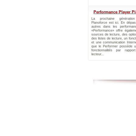
Performance Player P
La prochaine génératio
Pianoforce est ici. En dépas
autres dans les performanc
«Performance» offre égaleme
sources de lecture, des opti
des listes de lecture, un fonc
et une communication Interne
que le Performer possède u
fonctionnalités par rappor
lecteur...