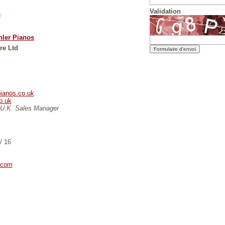
Validation
u
hler Pianos
re Ltd
ianos.co.uk
o.uk
- U.K. Sales Manager
/ 16
.com