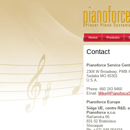
Home
Produits
Contact
Pianoforce Service Cente
2304 W Broadway, PMB 
Sedalia MO 65301
U.S.A.
Phone: 660 243 8460
Email:
Mike@PianoforceS
Pianoforce Europe
Siège UE, centre R&D, e
Pianoforce s.r.o.
Račianska 66
831 02 Bratislava
Slovaquie
Ph. +421 948 004434