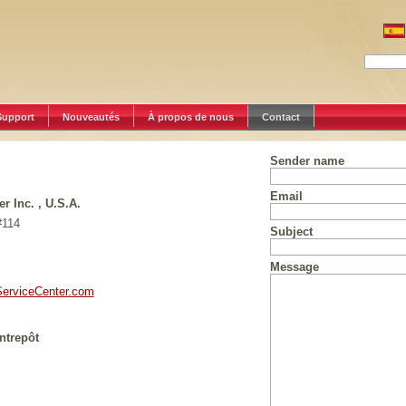
Support
Nouveautés
À propos de nous
Contact
Sender name
Email
r Inc. , U.S.A.
#114
Subject
Message
erviceCenter.com
ntrepôt