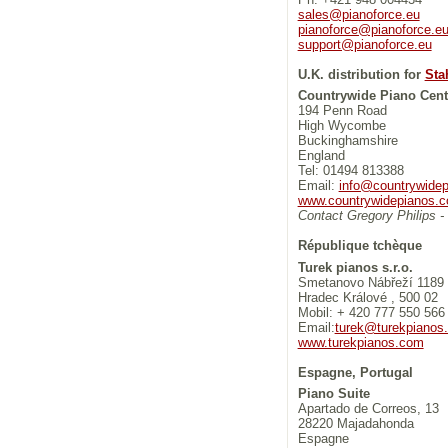
sales@pianoforce.eu
pianoforce@pianoforce.e
support@pianoforce.eu
U.K. distribution for
Sta
Countrywide Piano Cent
194 Penn Road
High Wycombe
Buckinghamshire
England
Tel: 01494 813388
Email:
info@countrywidep
www.countrywidepianos.c
Contact Gregory Philips 
République tchèque
Turek pianos s.r.o.
Smetanovo Nábřeží 1189 
Hradec Králové , 500 02
Mobil: + 420 777 550 566
Email:
turek@turekpianos
www.turekpianos.com
Espagne, Portugal
Piano Suite
Apartado de Correos, 13
28220 Majadahonda
Espagne