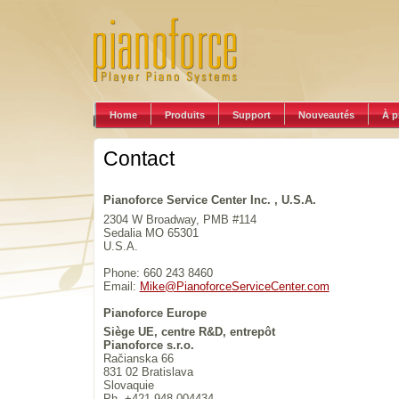
Home
Produits
Support
Nouveautés
À p
Contact
Pianoforce Service Center Inc. , U.S.A.
2304 W Broadway, PMB #114
Sedalia MO 65301
U.S.A.
Phone: 660 243 8460
Email:
Mike@PianoforceServiceCenter.com
Pianoforce Europe
Siège UE, centre R&D, entrepôt
Pianoforce s.r.o.
Račianska 66
831 02 Bratislava
Slovaquie
Ph. +421 948 004434