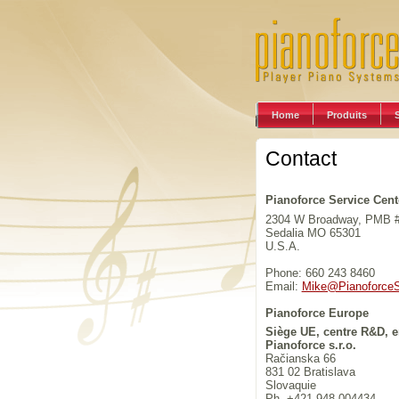
Home
Produits
Contact
Pianoforce Service Cente
2304 W Broadway, PMB 
Sedalia MO 65301
U.S.A.
Phone: 660 243 8460
Email:
Mike@PianoforceS
Pianoforce Europe
Siège UE, centre R&D, e
Pianoforce s.r.o.
Račianska 66
831 02 Bratislava
Slovaquie
Ph. +421 948 004434