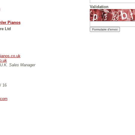
Validation
u
hler Pianos
re Ltd
ianos.co.uk
o.uk
- U.K. Sales Manager
/ 16
.com