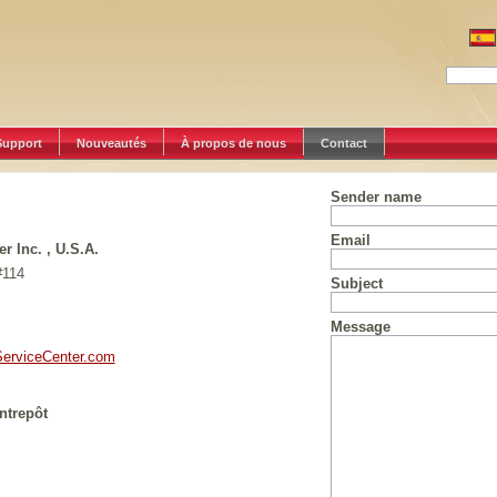
Support
Nouveautés
À propos de nous
Contact
Sender name
Email
r Inc. , U.S.A.
#114
Subject
Message
erviceCenter.com
ntrepôt