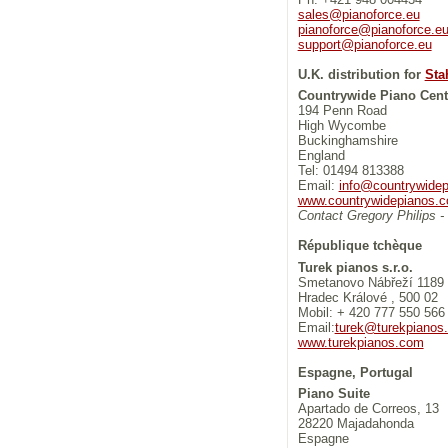
sales@pianoforce.eu
pianoforce@pianoforce.e
support@pianoforce.eu
U.K. distribution for
Sta
Countrywide Piano Cent
194 Penn Road
High Wycombe
Buckinghamshire
England
Tel: 01494 813388
Email:
info@countrywidep
www.countrywidepianos.c
Contact Gregory Philips 
République tchèque
Turek pianos s.r.o.
Smetanovo Nábřeží 1189 
Hradec Králové , 500 02
Mobil: + 420 777 550 566
Email:
turek@turekpianos
www.turekpianos.com
Espagne, Portugal
Piano Suite
Apartado de Correos, 13
28220 Majadahonda
Espagne