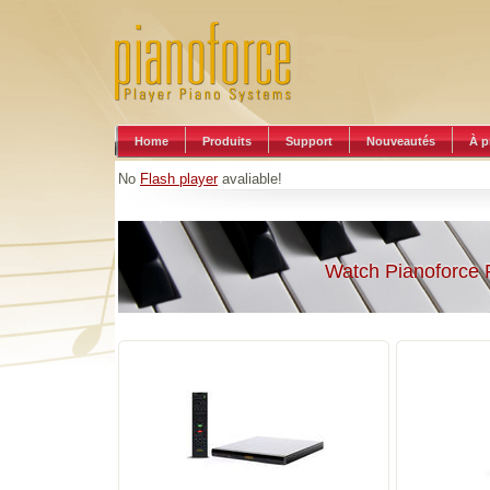
Home
Produits
Support
Nouveautés
À p
No
Flash player
avaliable!
Watch Pianoforce 