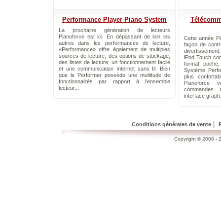
Performance Player Piano System
Télécomma
La prochaine génération de lecteurs
Pianoforce est ici. En dépassant de loin les
Cette année Pi
autres dans les performances de lecture,
façon de contr
«Performance» offre également de multiples
divertissement
sources de lecture, des options de stockage,
iPod Touch co
des listes de lecture, un fonctionnement facile
format poche,
et une communication Internet sans fil. Bien
Système Perfo
que le Performer possède une multitude de
plus conforta
fonctionnalités par rapport à l’ensemble
Pianoforce 
lecteur...
commandes ta
interface graph.
|
Conditions générales de vente
Copyright © 2008 - 2