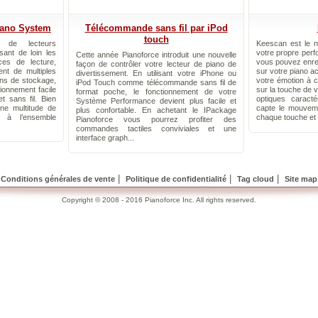
iano System
Télécommande sans fil par iPod
touch
n de lecteurs
Keescan est le ne
sant de loin les
votre propre perf
Cette année Pianoforce introduit une nouvelle
es de lecture,
vous pouvez enreg
façon de contrôler votre lecteur de piano de
nt de multiples
sur votre piano ac
divertissement. En utilisant votre iPhone ou
ons de stockage,
votre émotion à 
iPod Touch comme télécommande sans fil de
tionnement facile
sur la touche de v
format poche, le fonctionnement de votre
t sans fil. Bien
optiques caract
Système Performance devient plus facile et
ne multitude de
capte le mouveme
plus confortable. En achetant le IPackage
t à l’ensemble
chaque touche et l
Pianoforce vous pourrez profiter des
commandes tactiles conviviales et une
interface graph...
|
|
|
Conditions générales de vente
Politique de confidentialité
Tag cloud
Site map
Copyright © 2008 - 2016 Pianoforce Inc. All rights reserved.