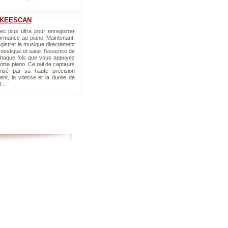
KEESCAN
c plus ultra pour enregistrer
ormance au piano. Maintenant,
istrer la musique directement
oustique et saisir l'essence de
chaque fois que vous appuyez
otre piano. Ce rail de capteurs
érisé par sa haute précision
nt, la vitesse et la durée de
...