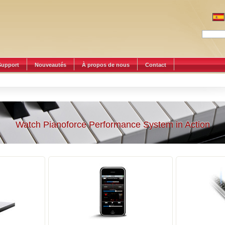
Support
Nouveautés
À propos de nous
Contact
Watch Pianoforce Performance System in Action