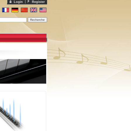
Login
Register