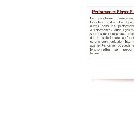
Performance Player P
La prochaine génératio
Pianoforce est ici. En dépas
autres dans les performanc
«Performance» offre égaleme
sources de lecture, des opti
des listes de lecture, un fonc
et une communication Interne
que le Performer possède u
fonctionnalités par rappor
lecteur...